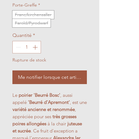
Porte-Greffe
*
Franc/kirchensaller
Farold/Pyrodwarf
Quantité
*
Rupture de stock
Me notifier lorsque cet article est disponible
Le
poirier 'Beurré Bosc'
, aussi
appelé
'Beurré d’Apremont'
, est une
variété ancienne et renommée
,
appréciée pour ses
très grosses
poires allongées
à la chair
juteuse
et sucrée
. Ce fruit d’exception a
marqué l’empereur
Alexandre Ier
,