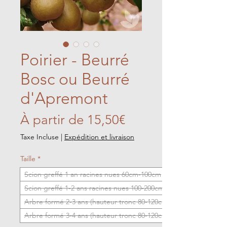
Poirier - Beurré
Bosc ou Beurré
d'Apremont
Prix
À partir de
15,50€
promotionnel
Taxe Incluse
|
Expédition et livraison
Taille
*
Scion greffé 1 an racines nues 60cm-100cm
Scion greffé 1-2 ans racines nues 100-200cm
Arbre formé 2-3 ans (hauteur tronc 80-120cm)
Arbre formé 3-4 ans (hauteur tronc 80-120cm)