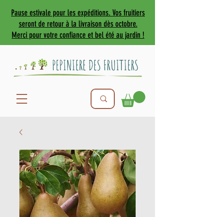
Pause estivale pour les expéditions. Vos fruitiers
seront de retour à la livraison dès octobre.
Merci pour votre confiance et bel été au jardin !