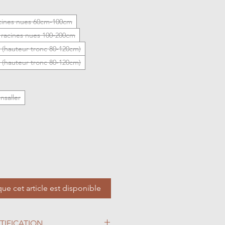
acines nues 60cm-100cm
s racines nues 100-200cm
 (hauteur tronc 80-120cm)
 (hauteur tronc 80-120cm)
nsaller
que cet article est disponible
TIFICATION