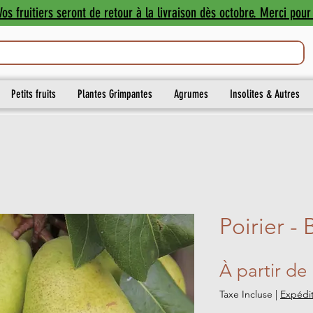
os fruitiers seront de retour à la livraison dès octobre. Merci pour 
Petits fruits
Plantes Grimpantes
Agrumes
Insolites & Autres
Poirier -
À partir de
Taxe Incluse
|
Expédit