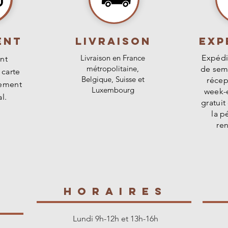
ENT
livraison
Exp
Livraison en France
Expédi
nt
métropolitaine,
de sem
 carte
Belgique, Suisse et
récep
rement
Luxembourg
week-e
l.
gratuit
la p
re
E
HORAIREs
s
Lundi 9h-12h et 13h-16h