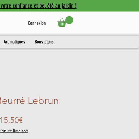
votre confiance et bel été au jardin !
Connexion
Aromatiques
Bons plans
 Beurré Lebrun
Prix
15,50€
promotionnel
ion et livraison