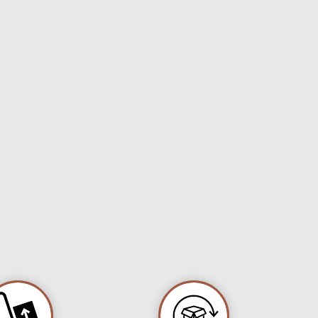
ond, pivotant, excellente
heresse. Tout type de sols
cs, pauvres ou profonds.
on assez tardive.