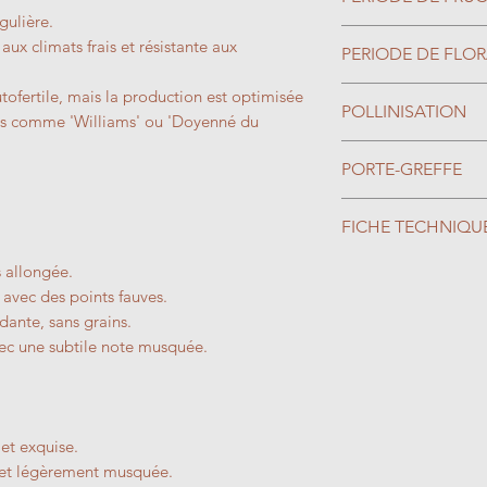
gulière.
Septembre/Octob
aux climats frais et résistante aux
PERIODE DE FLO
Avril
tofertile, mais la production est optimisée
POLLINISATION
ices comme 'Williams' ou 'Doyenné du
Partiellement autof
PORTE-GREFFE
sera améliorée ave
poirier Précoce de
Greffé sur cognas
FICHE TECHNIQU
Louise Bonne d'Av
moyenne, mise à fr
Beurré Superfin, C
production de fruit
Type de Sol : To
s allongée.
Williams par exem
sensibilité au calca
Exposition : Ens
 avec des points fauves.
lanigères et donn
Rusticité : -20°C
ndante, sans grains.
quant à son état san
avec une subtile note musquée.
Feuillage : Cad
maladies. Bonne ré
Dimension (H*L)
Greffé sur Franc/Ki
donne des arbres
(hauteur 6–8 m, voi
 et exquise.
 et légèrement musquée.
souvent plus de 50 