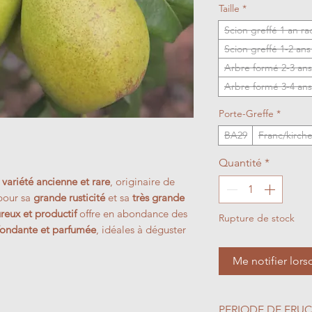
Taille
*
Scion greffé 1 an r
Scion greffé 1-2 an
Arbre formé 2-3 ans
Arbre formé 3-4 ans
Porte-Greffe
*
BA29
Franc/kirche
Quantité
*
e
variété ancienne et rare
, originaire de
pour sa
grande rusticité
et sa
très grande
reux et productif
offre en abondance des
Rupture de stock
fondante et parfumée
, idéales à déguster
Me notifier lors
PERIODE DE FRUC