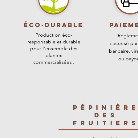
Éco-durable
PAIEM
Production éco-
Règleme
responsable et durable
sécurisé par
pour l'ensemble des
bancaire, vi
plantes
ou paypa
commercialisées .
PÉPINIÈR
des
fruitier