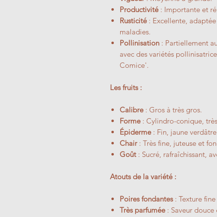
Productivité
: Importante et ré
Rusticité
: Excellente, adaptée 
maladies.
Pollinisation
: Partiellement au
avec des variétés pollinisatr
Comice'.
Les fruits :
Calibre
: Gros à très gros.
Forme
: Cylindro-conique, trè
Épiderme
: Fin, jaune verdâtre
Chair
: Très fine, juteuse et fo
Goût
: Sucré, rafraîchissant, 
Atouts de la variété :
Poires fondantes
: Texture fine
Très parfumée
: Saveur douce