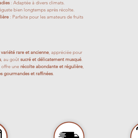
adies
: Adaptée à divers climats.
Enracinement prof
éguste bien longtemps après récolte.
résistance à la séc
lière
: Parfaite pour les amateurs de fruits
même calcaires, se
Entrée en producti
e
variété rare et ancienne
, appréciée pour
s
, au goût
sucré et délicatement musqué
.
il offre une
récolte abondante et régulière
,
es gourmandes et raffinées
.