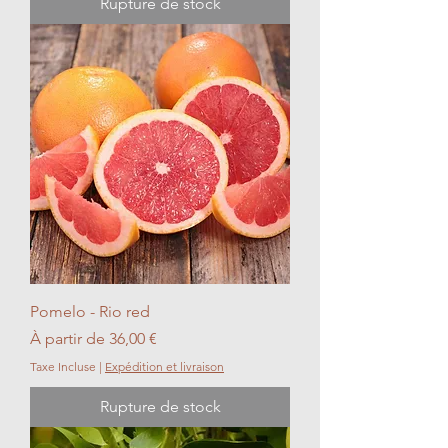
Rupture de stock
Pomelo - Rio red
Prix promotionnel
À partir de
36,00 €
Taxe Incluse
|
Expédition et livraison
Rupture de stock