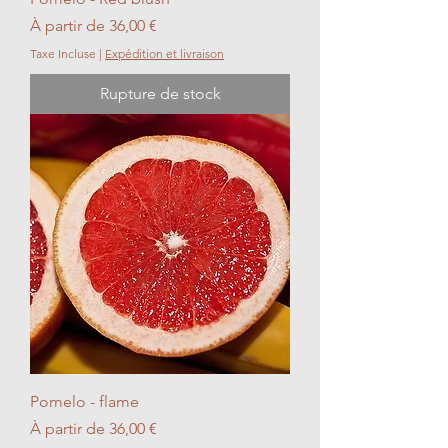
Prix promotionnel
À partir de
36,00 €
Taxe Incluse
|
Expédition et livraison
Rupture de stock
Pomelo - flame
Prix promotionnel
À partir de
36,00 €