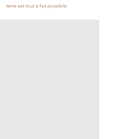
terre est tout à fait possible.
CÉDRATS & AUTRES
Découvrir
CITRONS & LIMES & YUZUS & CAVIARS