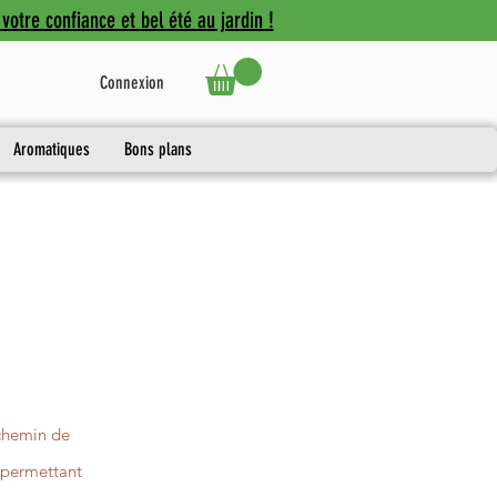
votre confiance et bel été au jardin !
Connexion
Aromatiques
Bons plans
 chemin de
s permettant