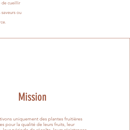
 de cueillir
s saveurs ou
rce.
Mission
ons uniquement des plantes fruitières
s pour la qualité de leurs fruits, leur
, leur période de récolte, leurs résistances