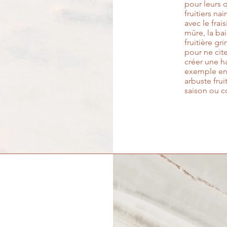
pour leurs 
fruitiers na
avec le frais
mûre, la bai
fruitière gr
pour ne cit
créer une h
exemple en a
arbuste frui
saison ou c