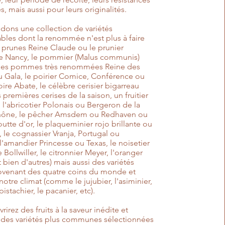
, mais aussi pour leurs originalités.
ons une collection de variétés
bles dont la renommée n'est plus à faire
prunes Reine Claude ou le prunier
de Nancy, le pommier (Malus communis)
 les pommes très renommées Reine des
u Gala, le poirier Comice, Conférence ou
ire Abate, le célèbre cerisier bigarreau
s premières cerises de la saison, un fruitier
 l'abricotier Polonais ou Bergeron de la
Rhône, le pêcher Amsdem ou Redhaven ou
outte d'or, le plaqueminier rojo brillante ou
, le cognassier Vranja, Portugal ou
'amandier Princesse ou Texas, le noisetier
 Bollwiller, le citronnier Meyer, l'oranger
 bien d'autres) mais aussi des variétés
rovenant des quatre coins du monde et
otre climat (comme le jujubier, l'asiminier,
 pistachier, le pacanier, etc).
irez des fruits à la saveur inédite et
t des variétés plus communes sélectionnées