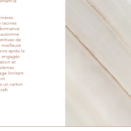
rnant la
nières
 racines
 dormance
d'automne
tritives de
e meilleure
ons après la
s engagés
ation et
systèmes
ge limitant
ont
s un carton
raft