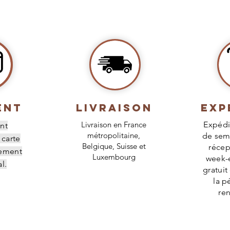
ENT
livraison
Exp
Livraison en France
Expédi
nt
métropolitaine,
de sem
 carte
Belgique, Suisse et
récep
rement
Luxembourg
week-e
l.
gratuit
la p
re