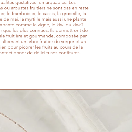
qualités gustatives remarquables. Les
ins ou arbustes fruitiers ne sont pas en reste
ier, le framboisier, le cassis, la groseille, la
e de mai, la myrtille mais aussi une plante
impante comme la vigne, le kiwi ou kiwaï
er que les plus connues. Ils permettront de
aie fruitière et gourmande, composée par
lternant un arbre fruitier du verger et un
tier, pour picorer les fruits au cours de la
onfectionner de délicieuses confitures.