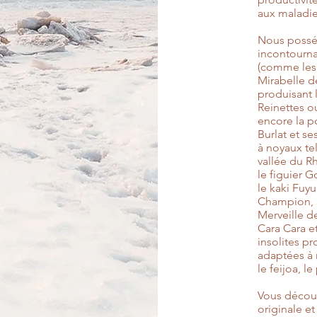
aux maladies
Nous posséd
incontourna
(comme les 
Mirabelle 
produisant
Reinettes o
encore la po
Burlat et se
à noyaux tel
vallée du 
le figuier G
le kaki Fuyu
Champion, l
Merveille de
Cara Cara et
insolites p
adaptées à n
le feijoa, le
Vous découvr
originale e