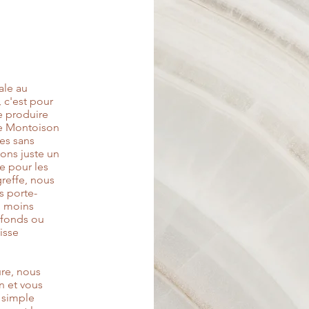
ale au
 c'est pour
e produire
 de Montoison
es sans
sons juste un
e pour les
greffe, nous
s porte-
u moins
rofonds ou
uisse
ure, nous
n et vous
n simple