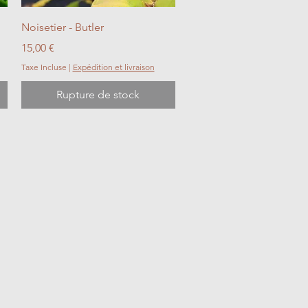
Aperçu rapide
Noisetier - Butler
Prix
15,00 €
Taxe Incluse
|
Expédition et livraison
Rupture de stock