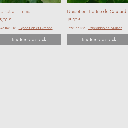
Aperçu rapide
Aperçu rapide
oisetier - Ennis
Noisetier - Fertile de Coutard
rix
Prix
5,00 €
15,00 €
axe Incluse
|
Expédition et livraison
Taxe Incluse
|
Expédition et livraison
Rupture de stock
Rupture de stock