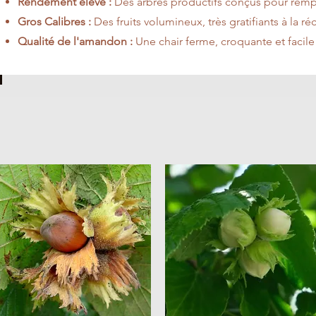
Rendement élevé :
Des arbres productifs conçus pour remp
Gros Calibres :
Des fruits volumineux, très gratifiants à la réc
Qualité de l'amandon :
Une chair ferme, croquante et facile 