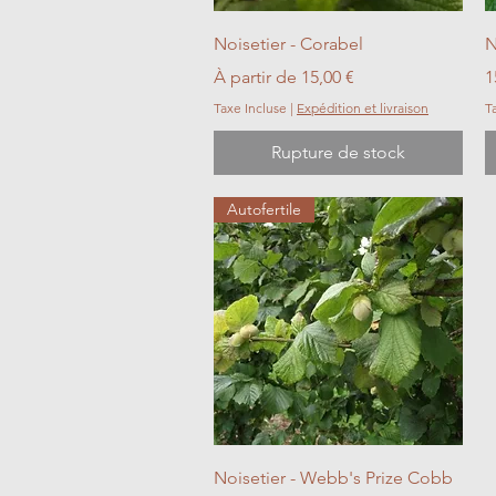
Aperçu rapide
Noisetier - Corabel
N
Prix promotionnel
P
À partir de
15,00 €
1
Taxe Incluse
|
Expédition et livraison
T
Rupture de stock
Autofertile
Aperçu rapide
Noisetier - Webb's Prize Cobb