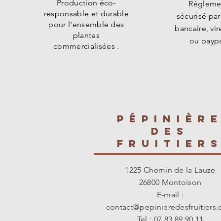
Production éco-
Règleme
responsable et durable
sécurisé par
pour l'ensemble des
bancaire, vi
plantes
ou paypa
commercialisées .
PÉPINIÈR
des
fruitier
1225 Chemin de la Lauze
26800 Montoison
E-mail :
contact@pepinieredesfruitiers
Tel : 07 83 89 90 11