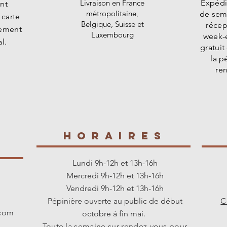
Livraison en France
Expédi
nt
métropolitaine,
de sem
 carte
Belgique, Suisse et
récep
rement
Luxembourg
week-e
l.
gratuit
la p
re
E
HORAIREs
s
Lundi 9h-12h et 13h-16h
Mercredi 9h-12h et 13h-16h
Vendredi 9h-12h et 13h-16h
Pépinière ouverte au public de début
C
.com
octobre à fin mai.
Toute la semaine sur rendez-vous pour