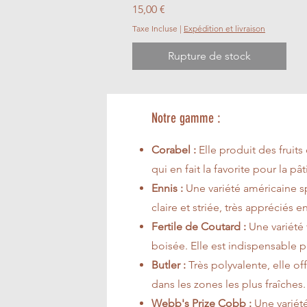
Prix
15,00 €
Taxe Incluse
|
Expédition et livraison
Rupture de stock
Notre gamme :
Corabel :
Elle produit des fruits
qui en fait la favorite pour la pât
Ennis :
Une variété américaine sp
claire et striée, très appréciés e
Fertile de Coutard :
Une variété
boisée. Elle est indispensable p
Butler :
Très polyvalente, elle of
dans les zones les plus fraîches.
Webb's Prize Cobb :
Une variét