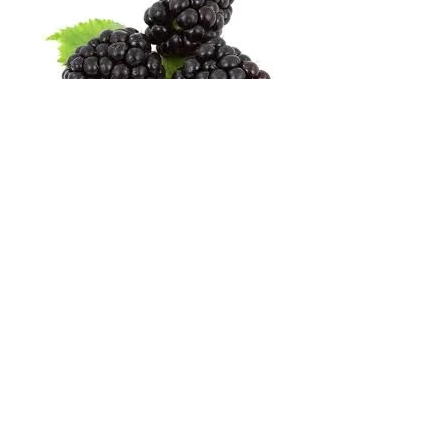
Découvrir
MÛROISES