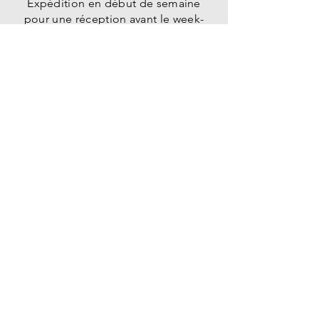
Expédition en début de semaine
pour une réception avant le week-
end ou retrait gratuit directement à la
pépinière sur rendez-vous.
PÉPINIÈRE
des
fruitiers
1225 Chemin de la Lauze
26800 Montoison
E-mail :
contact@pepinieredesfruitiers.com
Tel :
07 83 89 90 11
HORAIREs