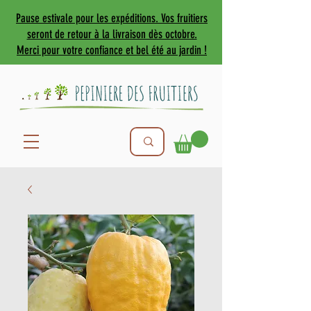
Pause estivale pour les expéditions. Vos fruitiers
seront de retour à la livraison dès octobre.
Merci pour votre confiance et bel été au jardin !