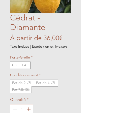
Cédrat -
Diamante
Prix
À partir de
36,00€
promotionnel
Taxe Incluse
|
Expédition et livraison
Porte-Greffe
*
C35
FA5
Conditionnement
*
Pot de 2L/3L
Pot de 4L/5L
Pot 7.5/10L
Quantité
*