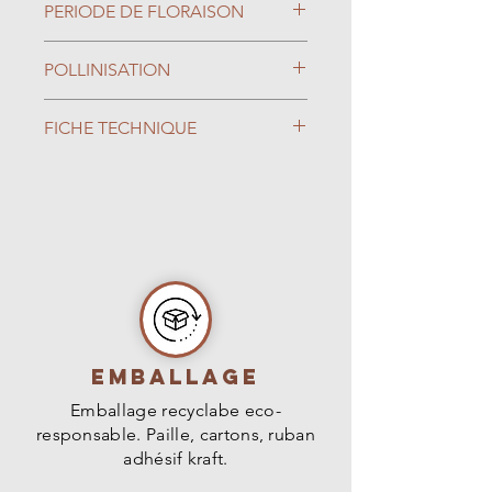
PERIODE DE FLORAISON
Avril
POLLINISATION
Autofertile
FICHE TECHNIQUE
Type de Sol : Tout type de Sol
Exposition : Ensoleillé, Mi-
ombre
Rusticité : -20°C
Feuillage : Caduc
Dimension (H*L) : 1,5m * 1m
Emballage
Emballage recyclabe eco-
responsable. Paille, cartons, ruban
adhésif kraft.