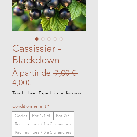
Cassissier -
Blackdown
Prix
À partir de
 7,00 € 
Prix
original
4,00€
promotionnel
Taxe Incluse
|
Expédition et livraison
Conditionnement
*
Godet
Pot 1/1.6L
Pot 2/3L
Racines nues / 1 à 2 branches
Racines nues / 3 à 5 branches