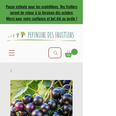
Pause estivale pour les expéditions. Vos fruitiers
seront de retour à la livraison dès octobre.
Merci pour votre confiance et bel été au jardin !