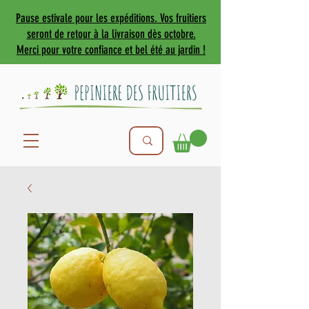
Pause estivale pour les expéditions. Vos fruitiers
seront de retour à la livraison dès octobre.
Merci pour votre confiance et bel été au jardin !