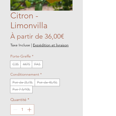
Citron -
Limonvilla
Prix
À partir de
36,00€
promotionnel
Taxe Incluse
|
Expédition et livraison
Porte-Greffe
*
C35
4475
FA5
Conditionnement
*
Pot de 2L/3L
Pot de 4L/5L
Pot 7.5/10L
Quantité
*