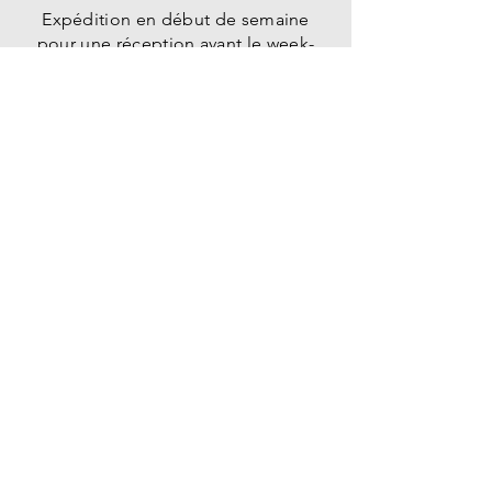
Expédition en début de semaine
pour une réception avant le week-
end ou retrait gratuit directement à la
pépinière sur rendez-vous.
PÉPINIÈRE
des
fruitiers
1225 Chemin de la Lauze
26800 Montoison
E-mail :
contact@pepinieredesfruitiers.com
Tel :
07 83 89 90 11
HORAIREs