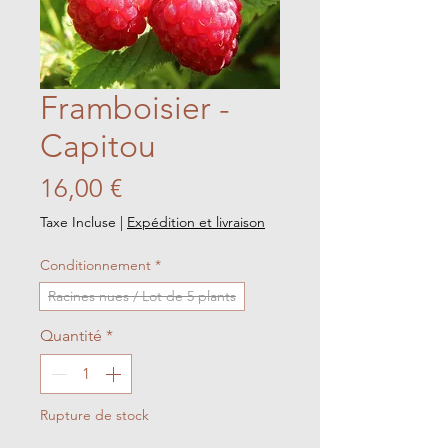
Framboisier -
Capitou
Prix
16,00 €
Taxe Incluse
|
Expédition et livraison
Conditionnement
*
Racines nues / Lot de 5 plants
Quantité
*
Rupture de stock