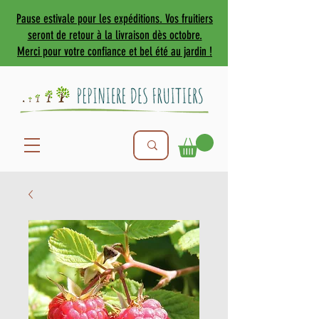
Pause estivale pour les expéditions. Vos fruitiers
seront de retour à la livraison dès octobre.
Merci pour votre confiance et bel été au jardin !