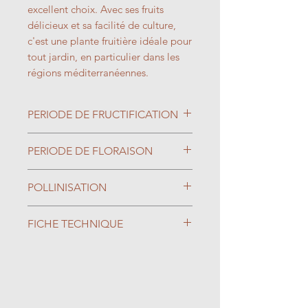
excellent choix. Avec ses fruits
délicieux et sa facilité de culture,
c'est une plante fruitière idéale pour
tout jardin, en particulier dans les
régions méditerranéennes.
PERIODE DE FRUCTIFICATION
Juin/Juillet
PERIODE DE FLORAISON
Avril/Mai
POLLINISATION
Autofertile
FICHE TECHNIQUE
Type de Sol : Tout type de Sol
Exposition : Ensoleillé, Mi-
ombre
Rusticité : -20°C