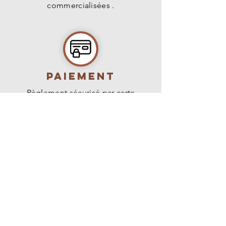
commercialisées .
PAIEMENT
Règlement sécurisé par carte
bancaire, virement ou paypal.
livraison
Livraison en France métropolitaine,
Belgique, Suisse et Luxembourg