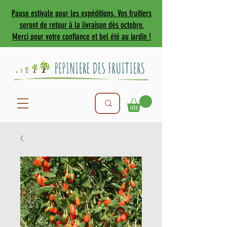
Pause estivale pour les expéditions. Vos fruitiers
seront de retour à la livraison dès octobre.
Merci pour votre confiance et bel été au jardin !