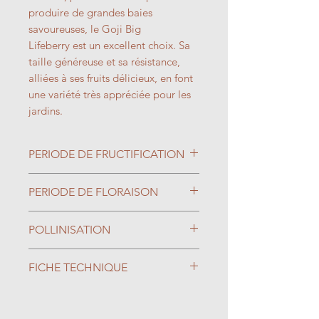
produire de grandes baies
savoureuses, le Goji Big
Lifeberry est un excellent choix. Sa
taille généreuse et sa résistance,
alliées à ses fruits délicieux, en font
une variété très appréciée pour les
jardins.
PERIODE DE FRUCTIFICATION
Septembre/Octobre
PERIODE DE FLORAISON
Juillet/Août
POLLINISATION
Autofertile
FICHE TECHNIQUE
Type de Sol : Tout type de Sol
Exposition : Ensoleillé