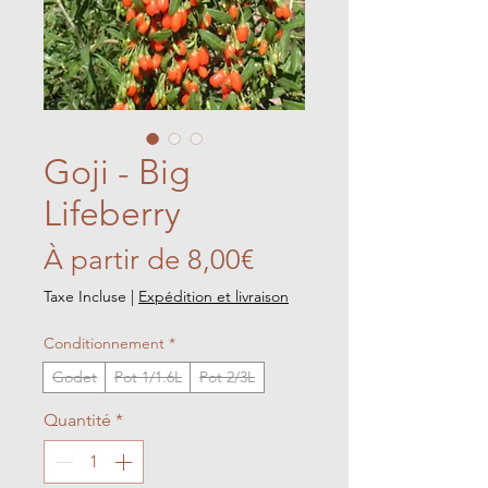
Goji - Big
Lifeberry
Prix
À partir de
8,00€
promotionnel
Taxe Incluse
|
Expédition et livraison
Conditionnement
*
Godet
Pot 1/1.6L
Pot 2/3L
Quantité
*