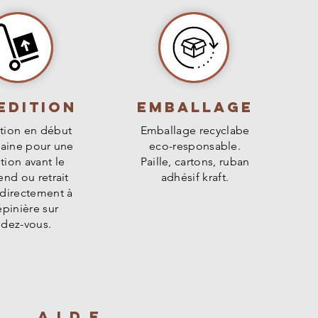
doo' craint les maladies ?
 violents qui peuvent casser les
nte globalement très saine et
intanières.
nécessite aucun traitement
ente (jusqu'à -15°C à -20°C
implement à ce qu'il n'y ait pas
ien installée). Prévoyez une
 niveau des racines, ce qui
e tronc les deux premiers
la pourriture du collet.
edition
Emballage
tion en début
Emballage recyclabe
aine pour une
eco-responsable.
tion avant le
Paille, cartons, ruban
nd ou retrait
adhésif kraft.
 directement à
épinière sur
ndez-vous.
AIDE