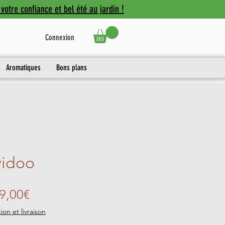
votre confiance et bel été au jardin !
Connexion
Aromatiques
Bons plans
widoo
Prix
9,00€
promotionnel
ion et livraison