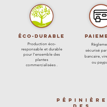
Éco-durable
PAIEM
Production éco-
Règleme
responsable et durable
sécurisé par
pour l'ensemble des
bancaire, vi
plantes
ou paypa
commercialisées .
PÉPINIÈR
des