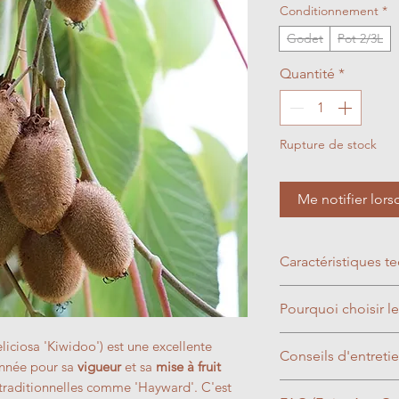
Conditionnement
*
Godet
Pot 2/3L
Quantité
*
Rupture de stock
Me notifier lors
Caractéristiques t
Période de flora
Pourquoi choisir le
fleurs blanc crè
jaune ocre.
Choisir le Kiwi 'Ki
eliciosa 'Kiwidoo') est une excellente
Conseils d'entretien
Période de réco
performance et le 
onnée pour sa
vigueur
et sa
mise à fruit
(avant les prem
à la maison. Sa mis
 traditionnelles comme 'Hayward'. C'est
Taille :
Une taille r