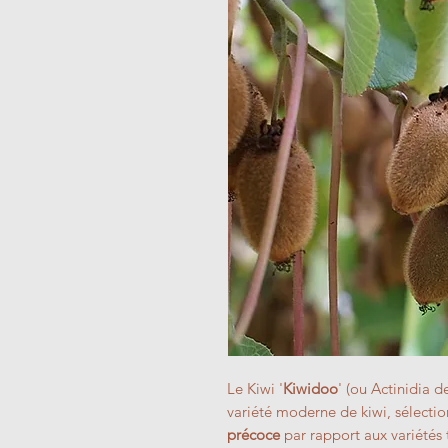
Le Kiwi '
Kiwidoo
' (ou Actinidia d
variété moderne de kiwi, sélecti
précoce
par rapport aux variétés