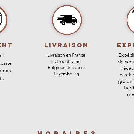
Est-ce que le 'Kiwi
l'abri des vents
Non, c'est une pla
jeunes lianes pr
résistante qui ne 
Rusticité :
Excell
chimique. Veillez s
pour une liane b
d'eau stagnante au
protection sur l
pourrait provoquer 
hivers.
ENT
livraison
Exp
Livraison en France
Expédi
nt
métropolitaine,
de sem
 carte
Belgique, Suisse et
récep
rement
Luxembourg
week-e
l.
gratuit
la p
re
E
HORAIREs