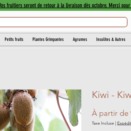
os fruitiers seront de retour à la livraison dès octobre. Merci pour 
Petits fruits
Plantes Grimpantes
Agrumes
Insolites & Autres
Kiwi - Ki
À partir de
Taxe Incluse
|
Expédit