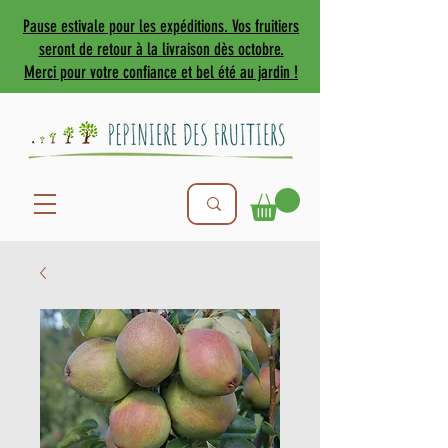
Pause estivale pour les expéditions. Vos fruitiers
seront de retour à la livraison dès octobre.
Merci pour votre confiance et bel été au jardin !