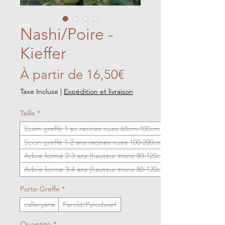
Nashi/Poire -
Kieffer
Prix
À partir de
16,50€
promotionnel
Taxe Incluse
|
Expédition et livraison
Taille
*
Scion greffé 1 an racines nues 60cm-100cm
Scion greffé 1-2 ans racines nues 100-200cm
Arbre formé 2-3 ans (hauteur tronc 80-120cm)
Arbre formé 3-4 ans (hauteur tronc 80-120cm)
Porte-Greffe
*
calleryana
Farold/Pyrodwarf
Quantité
*