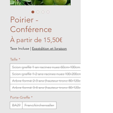
Poirier -
Conférence
Prix
À partir de
15,50€
promotionnel
Taxe Incluse
|
Expédition et livraison
Taille
*
Scion greffé 1 an racines nues 60cm-100cm
Scion greffé 1-2 ans racines nues 100-200cm
Arbre formé 2-3 ans (hauteur tronc 80-120cm)
Arbre formé 3-4 ans (hauteur tronc 80-120cm)
Porte-Greffe
*
BA29
Franc/kirchensaller