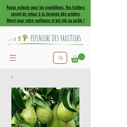
Pause estivale pour les expéditions. Vos fruitiers
seront de retour à la livraison dès octobre.
Merci pour votre confiance et bel été au jardin !