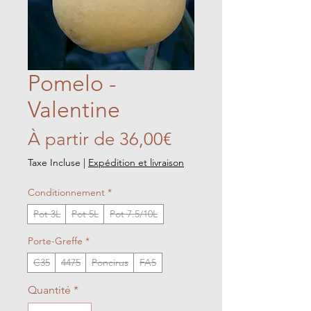
Pomelo -
Valentine
Prix
À partir de
36,00€
promotionnel
Taxe Incluse
|
Expédition et livraison
Conditionnement
*
Pot 3L
Pot 5L
Pot 7.5/10L
Porte-Greffe
*
C35
4475
Poncirus
FA5
Quantité
*