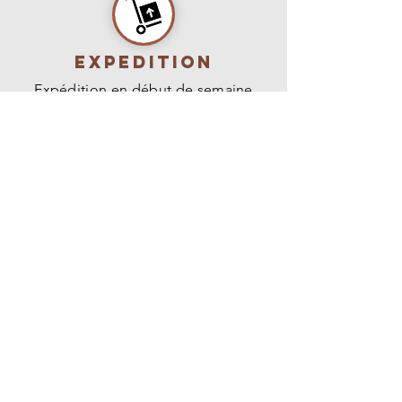
Expedition
Expédition en début de semaine
pour une réception avant le week-
end ou retrait gratuit directement à la
pépinière sur rendez-vous.
PÉPINIÈRE
des
fruitiers
1225 Chemin de la Lauze
26800 Montoison
E-mail :
contact@pepinieredesfruitiers.com
Tel :
07 83 89 90 11