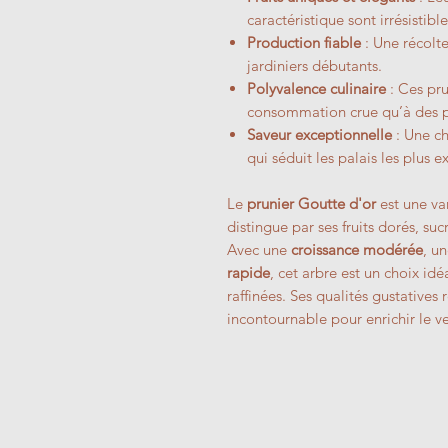
caractéristique sont irrésistible
Production fiable
: Une récolt
jardiniers débutants.
Polyvalence culinaire
: Ces pru
consommation crue qu’à des p
Saveur exceptionnelle
: Une ch
qui séduit les palais les plus e
Le
prunier Goutte d'or
est une var
distingue par ses fruits dorés, su
Avec une
croissance modérée
, u
rapide
, cet arbre est un choix id
raffinées. Ses qualités gustatives
incontournable pour enrichir le ver