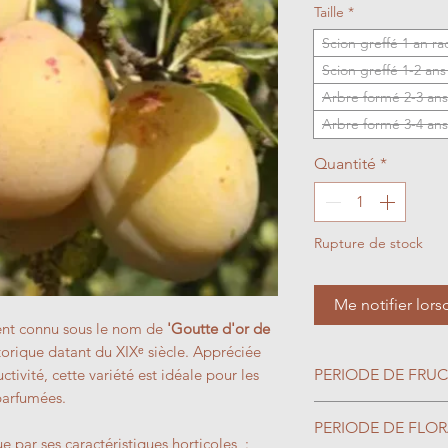
Taille
*
Scion greffé 1 an r
Scion greffé 1-2 an
Arbre formé 2-3 ans
Arbre formé 3-4 ans
Quantité
*
Rupture de stock
Me notifier lors
ent connu sous le nom de
'Goutte d'or de
storique datant du XIXᵉ siècle. Appréciée
ctivité, cette variété est idéale pour les
PERIODE DE FRUC
parfumées.
Septembre
PERIODE DE FLO
e par ses caractéristiques horticoles :