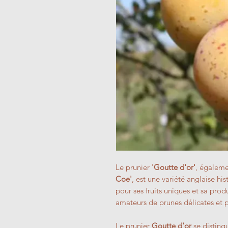
Le prunier
'Goutte d'or'
, égalem
Coe'
, est une variété anglaise hi
pour ses fruits uniques et sa produ
amateurs de prunes délicates et 
Le prunier
Goutte d'or
se distingu