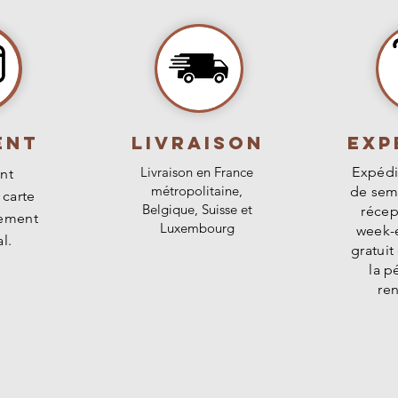
ENT
livraison
Exp
Livraison en France
Expédi
nt
métropolitaine,
de sem
 carte
Belgique, Suisse et
récep
rement
Luxembourg
week-e
l.
gratuit
la p
re
E