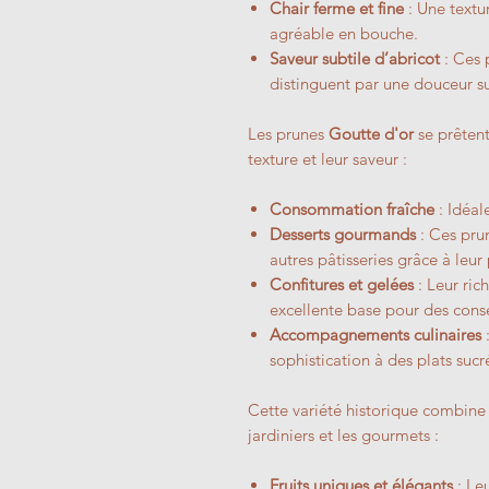
Chair ferme et fine
: Une textu
agréable en bouche.
Saveur subtile d’abricot
: Ces 
distinguent par une douceur su
Les prunes
Goutte d'or
se prêtent
texture et leur saveur :
Consommation fraîche
: Idéal
Desserts gourmands
: Ces prun
autres pâtisseries grâce à leu
Confitures et gelées
: Leur ric
excellente base pour des cons
Accompagnements culinaires
:
sophistication à des plats sucr
Cette variété historique combine 
jardiniers et les gourmets :
Fruits uniques et élégants
: Le