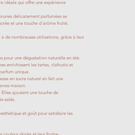
re idéale qui offre une expérience
prunes délicatement parfumées se
crée et une touche d’arôme fruité.
 à de nombreuses utilisations, grâce à leur
es pour une dégustation naturelle en été.
es enrichissent les tartes, clafoutis et
r parfum unique.
hesse en sucre naturel en fait une
erves maison.
 Elles ajoutent une touche de
és-salés.
esthétique et goût pour satisfaire les
ur couleur dorée et leur forme