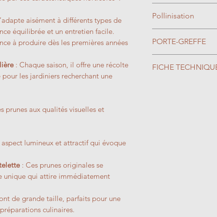
Mars/Avril
Pollinisation
’adapte aisément à différents types de
nce équilibrée et un entretien facile.
Autostérile, la pré
PORTE-GREFFE
nce à produire dès les premières années
prunier telle que r
Catherine, Victoria
Greffé sur prunier
lière
: Chaque saison, il offre une récolte
FICHE TECHNIQU
exemple est néces
mise à fruits rapid
 pour les jardiniers recherchant une
fructification.
sols même pauvres,
Type de Sol : To
pourridé, très tolér
Exposition : Ens
calcaire. Résistant 
Rusticité : -20°C
 prunes aux qualités visuelles et
Feuillage : Cad
Dimension (H*L)
 aspect lumineux et attractif qui évoque
telette
: Ces prunes originales se
e unique qui attire immédiatement
sont de grande taille, parfaits pour une
réparations culinaires.