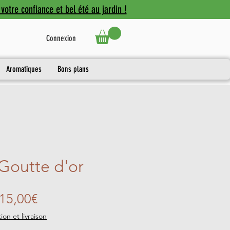
votre confiance et bel été au jardin !
Connexion
Aromatiques
Bons plans
 Goutte d'or
Prix
15,00€
promotionnel
ion et livraison