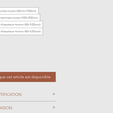
acines nues 60cm-100cm
s racines nues 100-200cm
 (hauteur tronc 80-120cm)
 (hauteur tronc 80-120cm)
que cet article est disponible
TIFICATION
RAISON