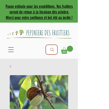
Pause estivale pour les expéditions. Vos fruitiers
seront de retour à la livraison dès octobre.
Merci pour votre confiance et bel été au jardin !