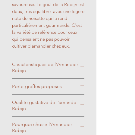
savoureuse. Le goût de la Robijn est
doux, très équilibré, avec une légère
note de noisette qui la rend
particulièrement gourmande. C’est
la variété de référence pour ceux
qui pensaient ne pas pouvoir
cultiver d'amandier chez eux.
Caractéristiques de l'Amandier
Robijn
Floraison
: Tardive (mars). Elle
Porte-greffes proposés
fleurit un peu après les variétés
classiques, ce qui limite les
Greffé sur GF677
: Hybride de
Qualité gustative de l'amande
risques liés aux gelées
pêcher et amandier, grande
Robijn
printanières, tout en offrant
vigueur, Tout type de sols même
une magnifique floraison rose
pauvres mais craint néanmoins
Récolte, saveurs et conservation
Pourquoi choisir l'Amandier
pâle très ornementale.
les excès d'eau, très productif,
de la Robijn
Robijn
Pollinisation
: Variété
bonne tolérance au calcaire actif
La récolte se fait à la fin de l'été.