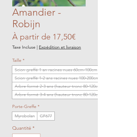
Amandier -
Robijn
Prix
À partir de
17,50€
promotionnel
Taxe Incluse
|
Expédition et livraison
Taille
*
Scion greffé 1 an racines nues 60cm-100cm
Scion greffé 1-2 ans racines nues 100-200cm
Arbre formé 2-3 ans (hauteur tronc 80-120cm)
Arbre formé 3-4 ans (hauteur tronc 80-120cm)
Porte-Greffe
*
Myrobolan
GF677
Quantité
*