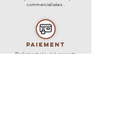
commercialisées .
PAIEMENT
Règlement sécurisé par carte
bancaire, virement ou paypal.
livraison
Livraison en France métropolitaine,
Belgique, Suisse et Luxembourg