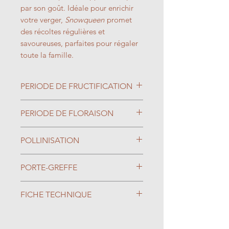
par son goût. Idéale pour enrichir
votre verger,
Snowqueen
promet
des récoltes régulières et
savoureuses, parfaites pour régaler
toute la famille.
PERIODE DE FRUCTIFICATION
Août
PERIODE DE FLORAISON
Mars
POLLINISATION
Autofertile
PORTE-GREFFE
Greffé sur pêcher Rubira : vigueur
FICHE TECHNIQUE
moyenne, mise à fruits très
rapide, très productif, adapté aux
Type de Sol : Tout type de sol
sols secs même pauvres, résistant
Exposition : Ensoleillé