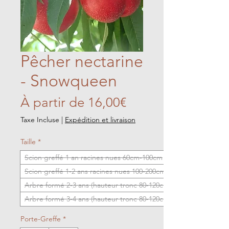
Pêcher nectarine
- Snowqueen
Prix
À partir de
16,00€
promotionnel
Taxe Incluse
|
Expédition et livraison
Taille
*
Scion greffé 1 an racines nues 60cm-100cm
Scion greffé 1-2 ans racines nues 100-200cm
Arbre formé 2-3 ans (hauteur tronc 80-120cm)
Arbre formé 3-4 ans (hauteur tronc 80-120cm)
Porte-Greffe
*