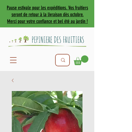
Pause estivale pour les expéditions. Vos fruitiers
seront de retour à la livraison dès octobre.
Merci pour votre confiance et bel été au jardin !