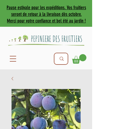
Pause estivale pour les expéditions. Vos fruitiers
seront de retour à la livraison dès octobre.
Merci pour votre confiance et bel été au jardin !