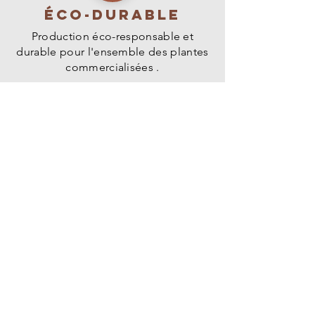
Éco-durable
Production éco-responsable et
durable pour l'ensemble des plantes
commercialisées .
PAIEMENT
Règlement sécurisé par carte
bancaire, virement ou paypal.
livraison