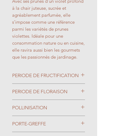
Avec ses prunes d’un violet profond
à la chair juteuse, sucrée et
agréablement parfumée, elle
s’impose comme une référence
parmi les variétés de prunes
violettes. Idéale pour une
consommation nature ou en cuisine,
elle ravira aussi bien les gourmets
que les passionnés de jardinage.
PERIODE DE FRUCTIFICATION
Août
PERIODE DE FLORAISON
Avril
POLLINISATION
Autostérile, la présence d'un
PORTE-GREFFE
autre prunier pollinisateur tel que
Mirabelle de nancy, Reine claude
Greffé sur prunier myrobolan :