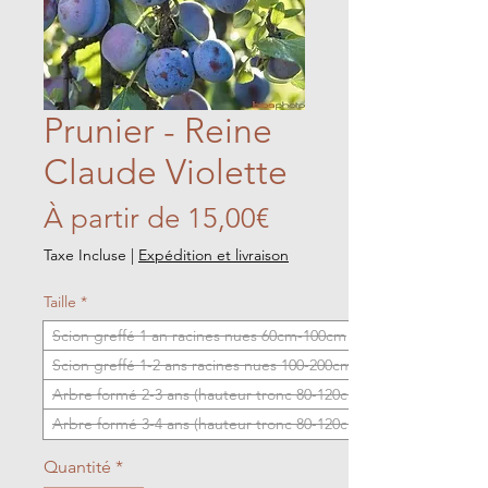
Prunier - Reine
Claude Violette
Prix
À partir de
15,00€
promotionnel
Taxe Incluse
|
Expédition et livraison
Taille
*
Scion greffé 1 an racines nues 60cm-100cm
Scion greffé 1-2 ans racines nues 100-200cm
Arbre formé 2-3 ans (hauteur tronc 80-120cm)
Arbre formé 3-4 ans (hauteur tronc 80-120cm)
Quantité
*