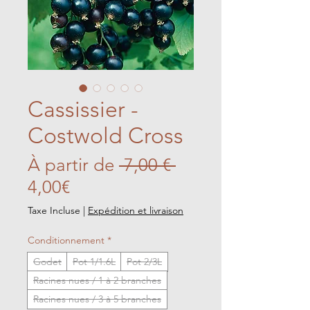
Cassissier -
Costwold Cross
Prix
À partir de
 7,00 € 
Prix
original
4,00€
promotionnel
Taxe Incluse
|
Expédition et livraison
Conditionnement
*
Godet
Pot 1/1.6L
Pot 2/3L
Racines nues / 1 à 2 branches
Racines nues / 3 à 5 branches