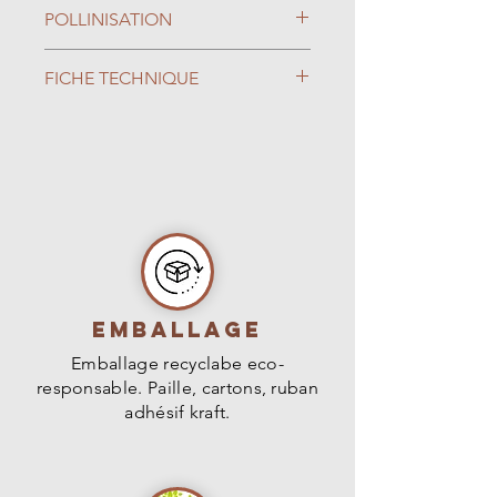
Avril
POLLINISATION
Autostérile
FICHE TECHNIQUE
Type de Sol : Tout type de Sol
Exposition : Ensoleillé, Mi-
ombre
Rusticité : -20°C
Feuillage : Caduc
Dimension (H*L) : 1,5m * 1m
Emballage
Emballage recyclabe eco-
responsable. Paille, cartons, ruban
adhésif kraft.