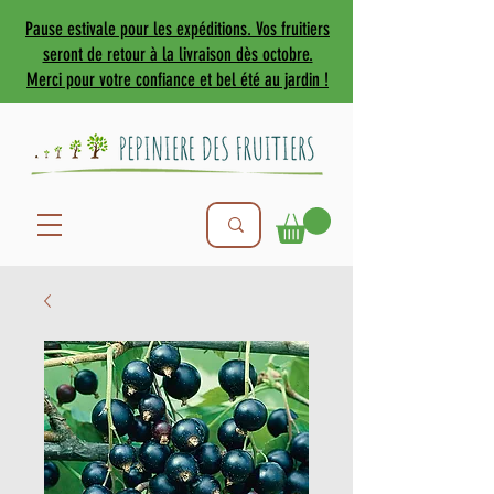
Pause estivale pour les expéditions. Vos fruitiers
seront de retour à la livraison dès octobre.
Merci pour votre confiance et bel été au jardin !