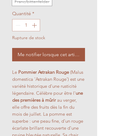
Franc/bittenfelder
Quantité
*
Rupture de stock
Me notifier lorsque cet article est disponible
Le
Pommier Astrakan Rouge
(Malus
domestica 'Astrakan Rouge') est une
variété historique d'une rusticité
légendaire. Célèbre pour être l'
une
des premières à mûrir
au verger,
elle offre des fruits dès la fin du
mois de juillet. La pomme est
superbe : une peau fine, d'un rouge
écarlate brillant recouverte d'une
pruine bleutée naturelle. Sa chair