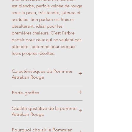
est blanche, parfois veinée de rouge
sous la peau, très tendre, juteuse et
acidulée. Son parfum est frais et
désaltérant, idéal pour les
premières chaleurs. C’est l’arbre
parfait pour ceux qui ne veulent pas
attendre l’automne pour croquer
leurs propres récoltes.
Caractéristiques du Pommier
Astrakan Rouge
Porte-greffes
Groupe de floraison
: Groupe
B (début de mi-saison). Sa
Qualité gustative de la pomme
floraison est hâtive mais très
Greffé sur pommier M9
:
Astrakan Rouge
abondante.
Vigueur faible. Idéal pour
Pollinisation
: Variété auto-
récolter facilement ces fruits
Pourquoi choisir le Pommier
stérile. Elle nécessite un