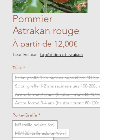
Pommier -
Astrakan rouge
Prix
À partir de
12,00€
promotionnel
Taxe Incluse
|
Expédition et livraison
Taille
*
Scion greffé 1 an racines nues 60cm-100cm
Scion greffé 1-2 ans racines nues 100-200cm
Arbre formé 2-3 ans (hauteur tronc 80-120cm)
Arbre formé 3-4 ans (hauteur tronc 80-120cm)
Porte-Greffe
*
M9 (taille adulte 3m)
MM106 (taille adulte 4/5m)