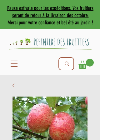
Pause estivale pour les expéditions. Vos fruitiers
seront de retour à la livraison dès octobre.
Merci pour votre confiance et bel été au jardin !