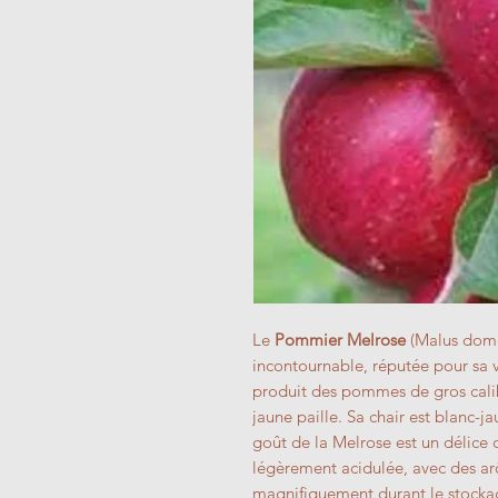
Le
Pommier Melrose
(Malus domes
incontournable, réputée pour sa v
produit des pommes de gros calibr
jaune paille. Sa chair est blanc-j
goût de la Melrose est un délice d
légèrement acidulée, avec des a
magnifiquement durant le stocka