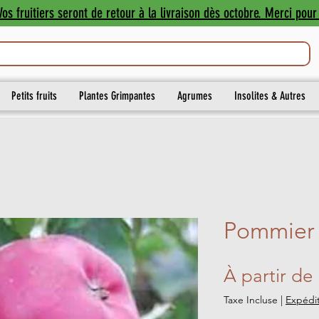
os fruitiers seront de retour à la livraison dès octobre. Merci pour 
Petits fruits
Plantes Grimpantes
Agrumes
Insolites & Autres
Pommier 
À partir de
Taxe Incluse
|
Expédit