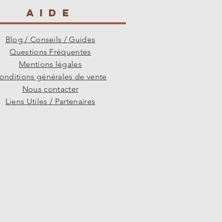
surnommée la "reine de la
AIDE
ement à beaucoup de
t en purée à la cuisson, la
Blog / Conseils / Guides
certaine structure tout en
Questions Fréquentes
Elle est idéale pour les tartes
Mentions légales
olies tranches bien dessinées.
onditions générales de vente
Nous contacter
Liens Utiles / Partenaires