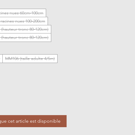
acines nues 60cm-100cm
s racines nues 100-200cm
 (hauteur tronc 80-120cm)
 (hauteur tronc 80-120cm)
)
MM106 (taille adulte 4/5m)
que cet article est disponible