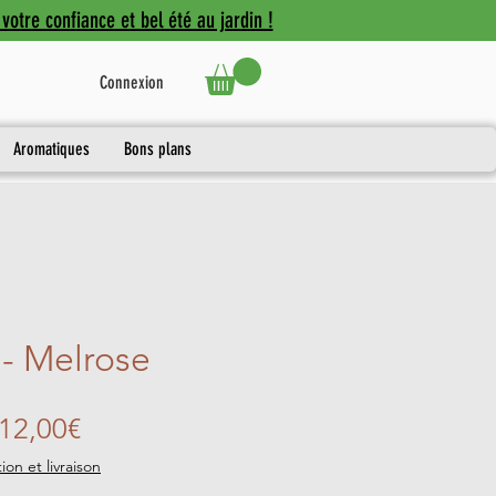
votre confiance et bel été au jardin !
Connexion
Aromatiques
Bons plans
- Melrose
Prix
12,00€
promotionnel
ion et livraison