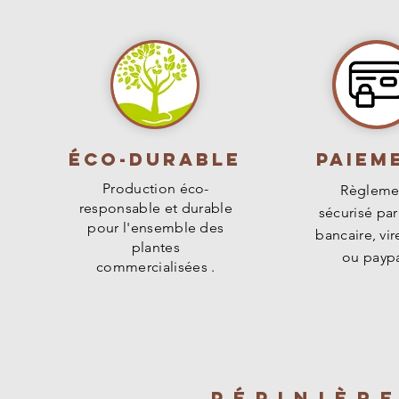
Éco-durable
PAIEM
Production éco-
Règleme
responsable et durable
sécurisé par
pour l'ensemble des
bancaire, vi
plantes
ou paypa
commercialisées .
PÉPINIÈR