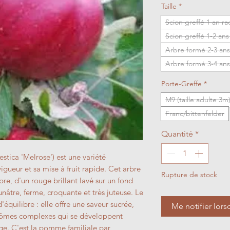
Taille
*
Scion greffé 1 an r
Scion greffé 1-2 an
Arbre formé 2-3 ans
Arbre formé 3-4 ans
Porte-Greffe
*
M9 (taille adulte 3m
Franc/bittenfelder
Quantité
*
tica 'Melrose') est une variété
igueur et sa mise à fruit rapide. Cet arbre
Rupture de stock
e, d'un rouge brillant lavé sur un fond
aunâtre, ferme, croquante et très juteuse. Le
'équilibre : elle offre une saveur sucrée,
Me notifier lors
rômes complexes qui se développent
ge. C'est la pomme familiale par