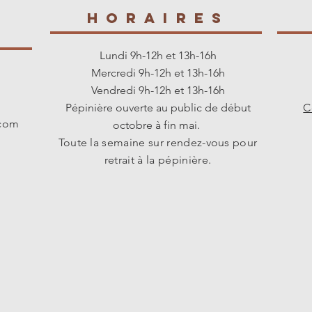
Pourquoi est-elle 
HORAIREs
cuisine" ?
Contrair
s
pommes qui tomben
Lundi 9h-12h et 13h-16h
Melrose garde une 
Mercredi 9h-12h et 13h-16h
devenant fondante. 
Vendredi 9h-12h et 13h-16h
qui demandent de j
Pépinière ouverte au public de début
C
.com
octobre à fin mai.
Toute la semaine sur rendez-vous pour
retrait à la pépinière.