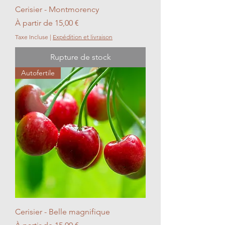
Cerisier - Montmorency
Prix promotionnel
À partir de
15,00 €
Taxe Incluse
|
Expédition et livraison
Rupture de stock
Autofertile
Cerisier - Belle magnifique
Prix promotionnel