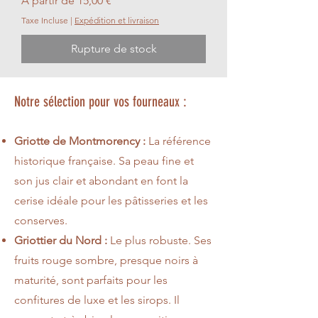
À partir de
15,00 €
Taxe Incluse
|
Expédition et livraison
Rupture de stock
Notre sélection pour vos fourneaux :
Griotte de Montmorency :
La référence
historique française. Sa peau fine et
son jus clair et abondant en font la
cerise idéale pour les pâtisseries et les
conserves.
Griottier du Nord :
Le plus robuste. Ses
fruits rouge sombre, presque noirs à
maturité, sont parfaits pour les
confitures de luxe et les sirops. Il