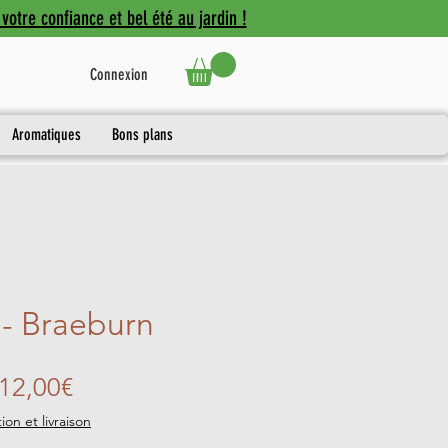
votre confiance et bel été au jardin !
Connexion
Aromatiques
Bons plans
- Braeburn
Prix
12,00€
promotionnel
ion et livraison