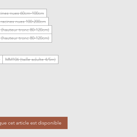
acines nues 60cm-100cm
s racines nues 100-200cm
 (hauteur tronc 80-120cm)
 (hauteur tronc 80-120cm)
)
MM106 (taille adulte 4/5m)
que cet article est disponible