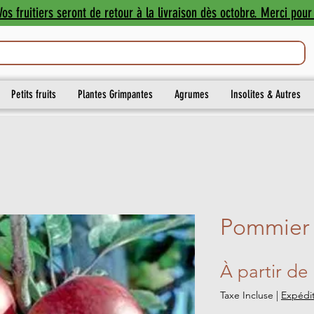
os fruitiers seront de retour à la livraison dès octobre. Merci pour 
Petits fruits
Plantes Grimpantes
Agrumes
Insolites & Autres
Pommier 
À partir de
Taxe Incluse
|
Expédit