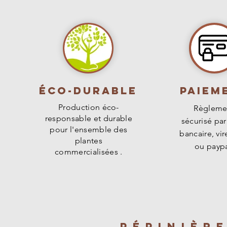
Éco-durable
PAIEM
Production éco-
Règleme
responsable et durable
sécurisé par
pour l'ensemble des
bancaire, vi
plantes
ou paypa
commercialisées .
PÉPINIÈR