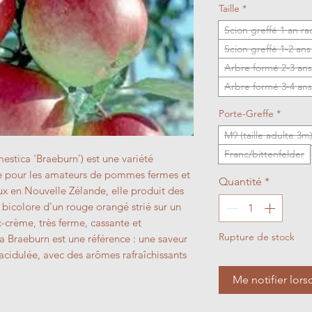
Taille
*
Scion greffé 1 an r
Scion greffé 1-2 an
Arbre formé 2-3 ans
Arbre formé 3-4 ans
Porte-Greffe
*
M9 (taille adulte 3m
Franc/bittenfelder
stica 'Braeburn') est une variété
 pour les amateurs de pommes fermes et
Quantité
*
ux en Nouvelle Zélande, elle produit des
 bicolore d'un rouge orangé strié sur un
c-crème, très ferme, cassante et
Rupture de stock
a Braeburn est une référence : une saveur
 acidulée, avec des arômes rafraîchissants
Me notifier lors