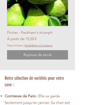
Poirier - Packham's triumph
Prix promotionnel
À partir de
15,50 €
Taxe Incluse
|
Expédition et livraison
Rupture de stock
Notre sélection de variétés pour votre
cave :
Comtesse de Paris :
Elle se garde
facilement jusqu'en janvier. Sa chair est