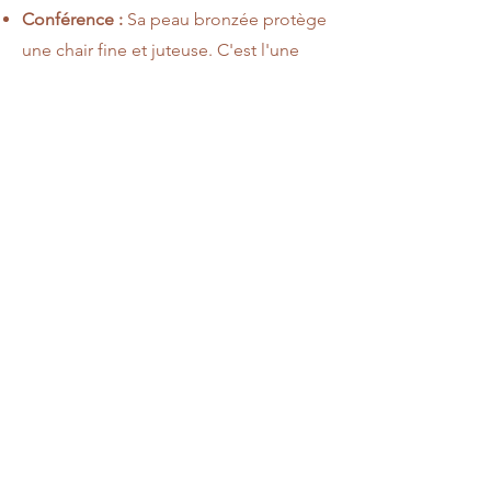
Conférence :
Sa peau bronzée protège
une chair fine et juteuse. C'est l'une
des variétés qui voyage et se conserve
le mieux sur la durée sans perdre ses
qualités.
Président Héron :
Une variété rustique
et généreuse. Elle produit des fruits de
beau calibre qui se bonifient après
quelques semaines de repos à
l'obscurité.
Le conseil du pépiniériste :
La récolte
se fait généralement en octobre, avant
les fortes gelées, quand le fruit se
détache facilement en exerçant une
légère torsion sur le pédoncule.